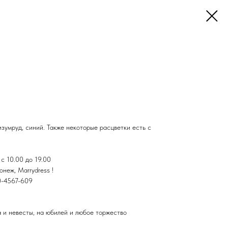
 изумруд, синий. Также некоторые расцветки есть с
с 10.00 до 19.00
неж, Marrydress !
20-4567-609
а и невесты, на юбилей и любое торжество