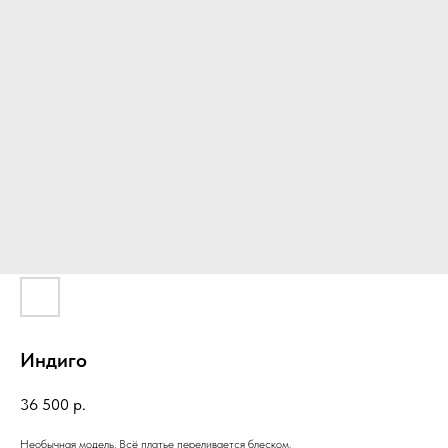
Индиго
36 500
р.
Необычная модель. Всё платье переливается блеском.