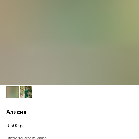
Алисия
8 500
р.
Платье женское вечернее.