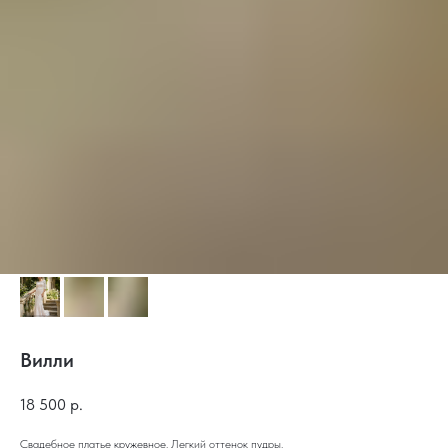
Вилли
18 500
р.
Свадебное платье кружевное. Легкий оттенок пудры.