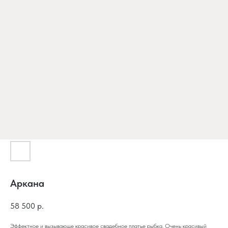
Аркана
58 500
р.
Эффектное и вызывающе красивое свадебное платье рыбка. Очень красивый