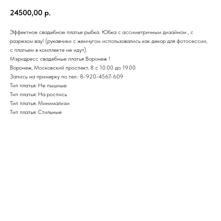
24500,00
р.
Эффектное свадебное платье рыбка. Юбка с ассиметричным дизайном , с
разрезом вау! (рукавчики с жемчугом использовались как декор для фотосессии,
с платьем в комплекте не идут).
Мэридресс свадебные платья Воронеж !
Воронеж, Московский проспект, 8 с 10.00 до 19.00
Запись на примерку по тел.: 8-920-4567-609
Тип платья: Не пышные
Тип платья: На роспись
Тип платья: Минимализм
Тип платья: Стильные