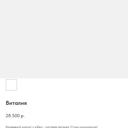
Виталия
28 500
р.
Кружевной корсет и юбка - матовая органза. Стиль минимализм!